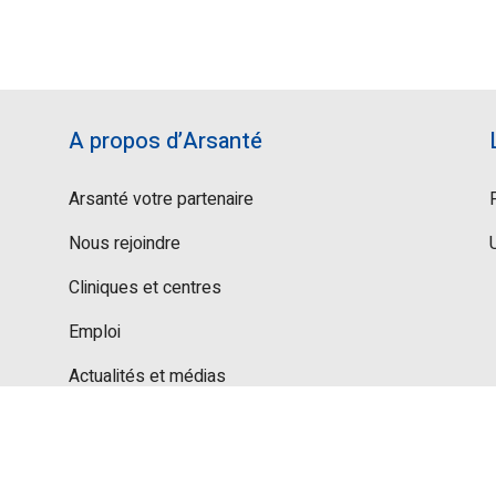
A propos d’Arsanté
Arsanté votre partenaire
Nous rejoindre
Cliniques et centres
Emploi
Actualités et médias
Politique de confidentialité
© Groupe Arsanté 2026 – Tous droits réservés - by
Dellarocreative SA