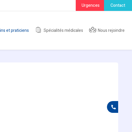
Urgences
Contact
s et praticiens
Spécialités médicales
Nous rejoindre
+41 79